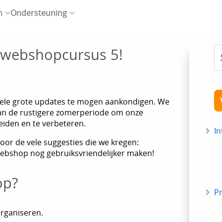
n
Ondersteuning
r webshopcursus 5!
kele grote updates te mogen aankondigen. We
an de rustigere zomerperiode om onze
eiden en te verbeteren.
In
oor de vele suggesties die we kregen:
bshop nog gebruiksvriendelijker maken!
op?
P
rganiseren.