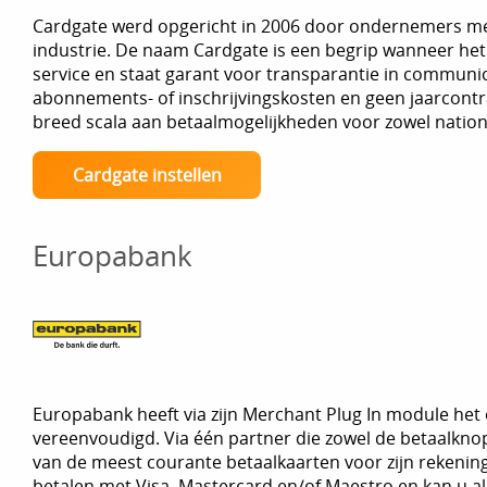
Cardgate werd opgericht in 2006 door ondernemers met
industrie. De naam Cardgate is een begrip wanneer het
service en staat garant voor transparantie in communic
abonnements- of inschrijvingskosten en geen jaarcont
breed scala aan betaalmogelijkheden voor zowel nationa
Cardgate instellen
Europabank
Europabank heeft via zijn Merchant Plug In module het
vereenvoudigd. Via één partner die zowel de betaalkno
van de meest courante betaalkaarten voor zijn rekeni
betalen met Visa, Mastercard en/of Maestro en kan u al