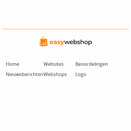
Home
Websites
Beoordelingen
Nieuwsberichten
Webshops
Logo
Prijzen
Kassa App
Documentatie
Mogelijkheden
Reserveringen
Ondersteuningsdienst
Voorbeelden
Connecties
Inloggen